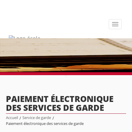
Toggle
navigati
PAIEMENT ÉLECTRONIQUE
DES SERVICES DE GARDE
Accueil
/
Service de garde
/
Paiement électronique des services de garde