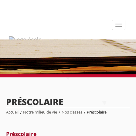
Toggle
navigati
PRÉSCOLAIRE
Accueil
/
Notre milieu de vie
/
Nos classes
/
Préscolaire
Préscolaire